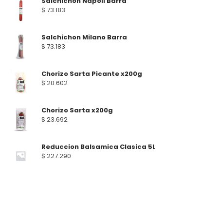
Salchichon Napoli Barra
$
73.183
Salchichon Milano Barra
$
73.183
Chorizo Sarta Picante x200g
$
20.602
Chorizo Sarta x200g
$
23.692
Reduccion Balsamica Clasica 5L
$
227.290