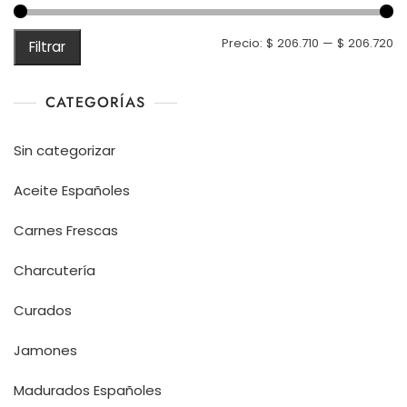
Pr
Pr
Precio:
$ 206.710
—
$ 206.720
Filtrar
m
m
CATEGORÍAS
Sin categorizar
Aceite Españoles
Carnes Frescas
Charcutería
Curados
Jamones
Madurados Españoles