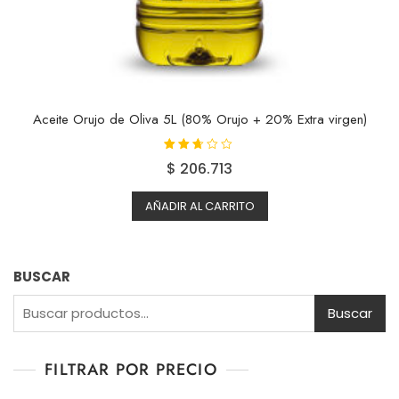
Aceite Orujo de Oliva 5L (80% Orujo + 20% Extra virgen)
Valora
$
206.713
do con
2.55
de 5
AÑADIR AL CARRITO
BUSCAR
Buscar
FILTRAR POR PRECIO