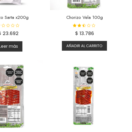
zo Sarta x200g
Chorizo Vela 100g
Valora
$
23.692
$
13.786
do
con
2.38
de 5
AÑADIR AL CARRITO
Leer más