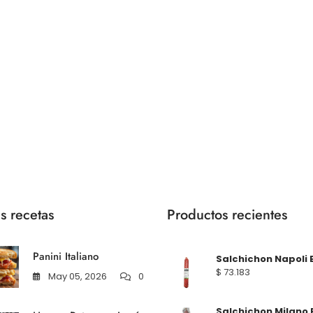
s recetas
Productos recientes
Panini Italiano
Salchichon Napoli 
$
73.183
May 05, 2026
0
Salchichon Milano 