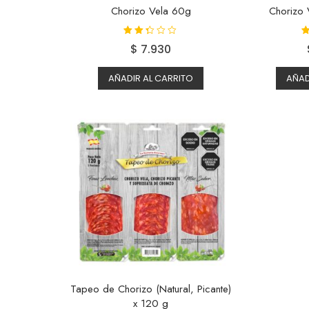
Chorizo Vela 60g
Chorizo 
Valora
V
$
7.930
do
con
2.25
de 5
AÑADIR AL CARRITO
AÑAD
Tapeo de Chorizo (Natural, Picante)
x 120 g