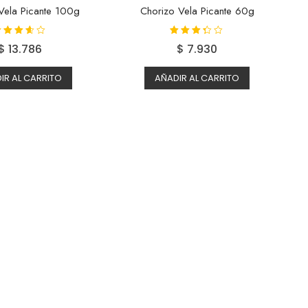
Vela Picante 100g
Chorizo Vela Picante 60g
alorado
Valorado
$
13.786
$
7.930
con
con
3.50
3.25
de 5
de 5
IR AL CARRITO
AÑADIR AL CARRITO