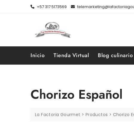
Skip
+57 317 5173569
telemarketing@lafactoriag
to
content
Inicio
Tienda Virtual
Blog culinario
Chorizo Español
La Factoria Gourmet
>
Productos
>
Chorizo E