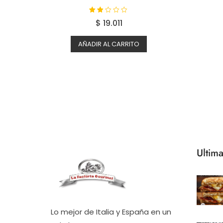
Valo
$
19.011
rado
con
1.75
de 5
AÑADIR AL CARRITO
Ultima
Lo mejor de Italia y España en un