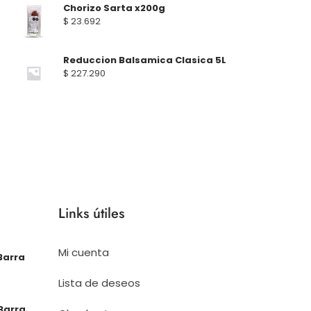
Chorizo Sarta x200g
$
23.692
Reduccion Balsamica Clasica 5L
$
227.290
Links útiles
Mi cuenta
Barra
Lista de deseos
Barra