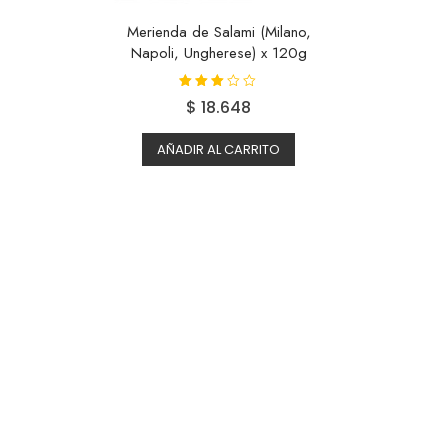
Merienda de Salami (Milano,
Napoli, Ungherese) x 120g
Valorad
$
18.648
o con
2.93
de 5
AÑADIR AL CARRITO