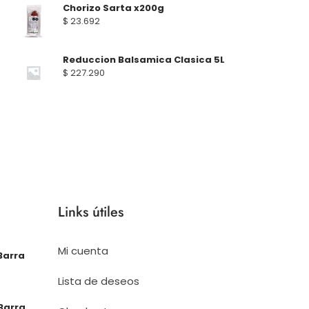
Chorizo Sarta x200g
$
23.692
Reduccion Balsamica Clasica 5L
$
227.290
Links útiles
Mi cuenta
Barra
Lista de deseos
Barra