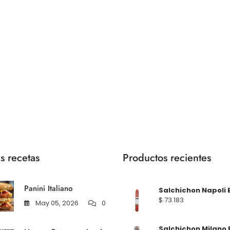
s recetas
Productos recientes
Panini Italiano
Salchichon Napoli 
$
73.183
May 05, 2026
0
Salchichon Milano 