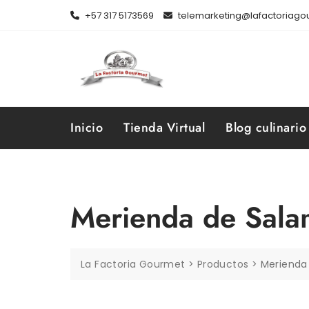
Skip
+57 317 5173569
telemarketing@lafactoriag
to
content
Inicio
Tienda Virtual
Blog culinario
Merienda de Sala
La Factoria Gourmet
>
Productos
>
Merienda