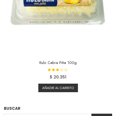
Rulo Cabra Piña 100g
Valorad
$
20.351
o con
3.04
de 5
AÑADIR AL CARRITO
BUSCAR