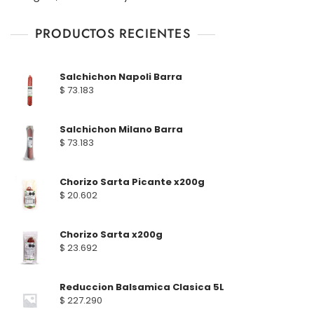
PRODUCTOS RECIENTES
Salchichon Napoli Barra
$
73.183
Salchichon Milano Barra
$
73.183
Chorizo Sarta Picante x200g
$
20.602
Chorizo Sarta x200g
$
23.692
Reduccion Balsamica Clasica 5L
$
227.290