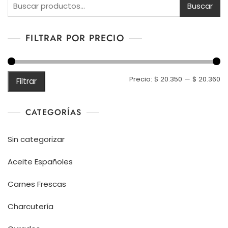
Buscar
FILTRAR POR PRECIO
Pr
Pr
Precio:
$ 20.350
—
$ 20.360
Filtrar
m
m
CATEGORÍAS
Sin categorizar
Aceite Españoles
Carnes Frescas
Charcutería