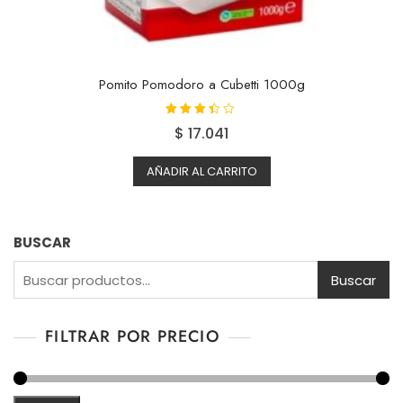
Pomito Pomodoro a Cubetti 1000g
Valorado
$
17.041
con
3.29
de 5
AÑADIR AL CARRITO
BUSCAR
Buscar
FILTRAR POR PRECIO