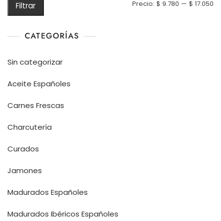
Pr
Pr
Precio:
$ 9.780
—
$ 17.050
Filtrar
m
m
CATEGORÍAS
Sin categorizar
Aceite Españoles
Carnes Frescas
Charcutería
Curados
Jamones
Madurados Españoles
Madurados Ibéricos Españoles