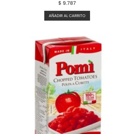
Valora
$
9.787
do con
2.50
de 5
AÑADIR AL CARRITO