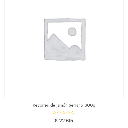
Recortes de Jamón Serrano 300g
V
$
22.615
a
l