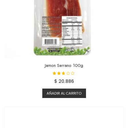
Jamon Serrano 100g
Valora
$
20.886
do con
2.55
de 5
AÑADIR AL CARRITO