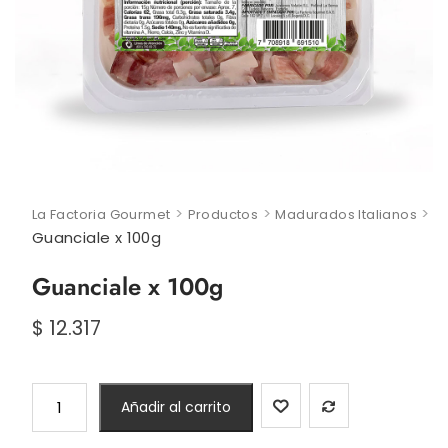
>
>
>
La Factoria Gourmet
Productos
Madurados Italianos
Guanciale x 100g
Guanciale x 100g
$
12.317
Guanciale
Añadir al carrito
x
100g