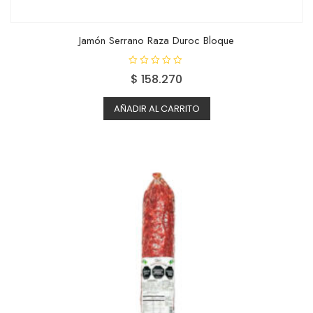
Jamón Serrano Raza Duroc Bloque
V
$
158.270
a
l
o
r
AÑADIR AL CARRITO
a
d
o
c
o
n
0
d
e
5