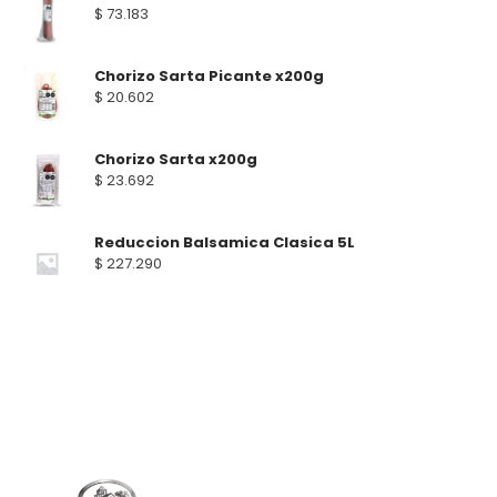
$
73.183
Chorizo Sarta Picante x200g
$
20.602
Chorizo Sarta x200g
$
23.692
Reduccion Balsamica Clasica 5L
$
227.290