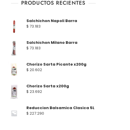
PRODUCTOS RECIENTES
Salchichon Napoli Barra
$
73.183
Salchichon Milano Barra
$
73.183
Chorizo Sarta Picante x200g
$
20.602
Chorizo Sarta x200g
$
23.692
Reduccion Balsamica Clasica 5L
$
227.290