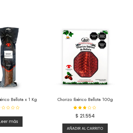
érico Bellota x 1 Kg
Chorizo Ibérico Bellota 100g
Valorad
$
21.554
o con
2.63
Leer más
de 5
AÑADIR AL CARRITO