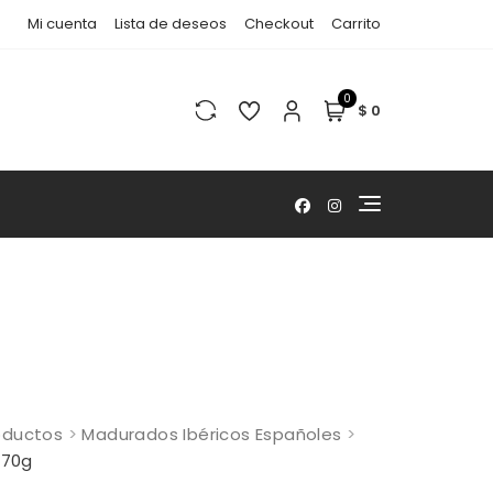
Mi cuenta
Lista de deseos
Checkout
Carrito
0
$ 0
oductos
>
Madurados Ibéricos Españoles
>
170g