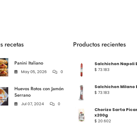
s recetas
Productos recientes
Panini Italiano
Salchichon Napoli 
$
73.183
May 05, 2026
0
Salchichon Milano 
Huevos Rotos con Jamón
$
73.183
Serrano
Jul 07, 2024
0
Chorizo Sarta Pica
x200g
$
20.602