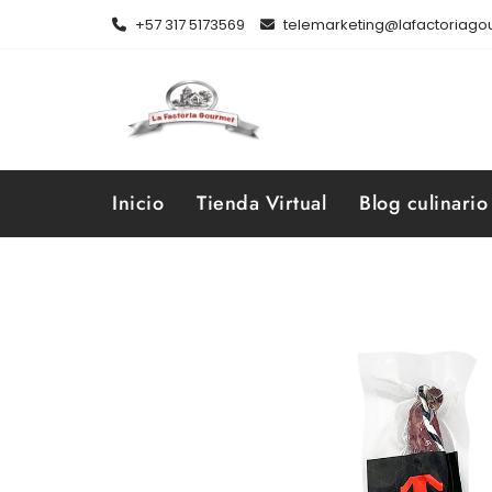
Skip
+57 317 5173569
telemarketing@lafactoriag
to
content
Inicio
Tienda Virtual
Blog culinario