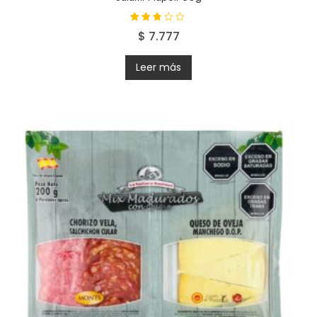
Valorad
$
7.777
o con
2.63
de 5
Leer más