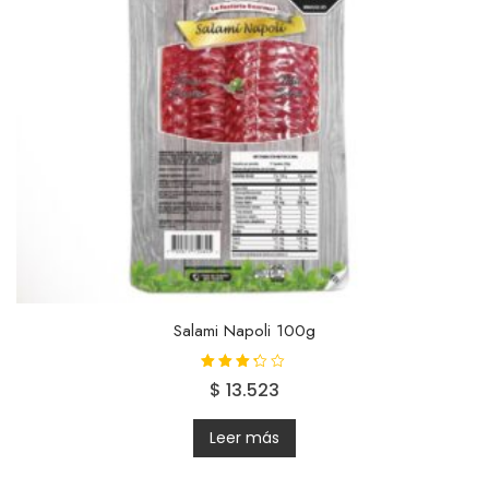
Salami Napoli 100g
Valorado
$
13.523
con
3.19
de 5
Leer más