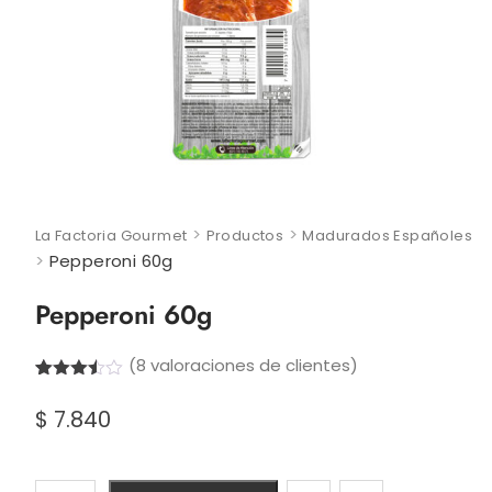
>
>
La Factoria Gourmet
Productos
Madurados Españoles
>
Pepperoni 60g
Pepperoni 60g
(
8
valoraciones de clientes)
Valorado
8
con
$
7.840
3.50
de
5 en
base a
valoraci
Pepperoni
ones