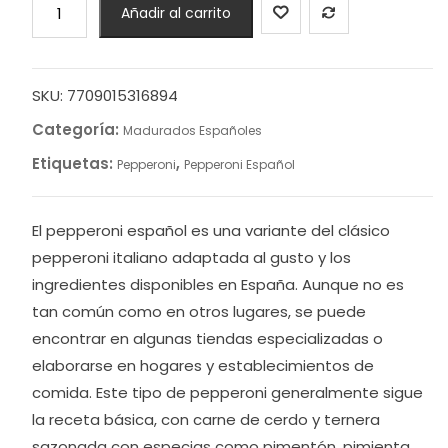
Añadir al carrito
de
60g
cliente
s
cantidad
SKU:
7709015316894
Categoría:
Madurados Españoles
Etiquetas:
,
Pepperoni
Pepperoni Español
El pepperoni español es una variante del clásico
pepperoni italiano adaptada al gusto y los
ingredientes disponibles en España. Aunque no es
tan común como en otros lugares, se puede
encontrar en algunas tiendas especializadas o
elaborarse en hogares y establecimientos de
comida. Este tipo de pepperoni generalmente sigue
la receta básica, con carne de cerdo y ternera
sazonada con especias como pimentón, pimienta