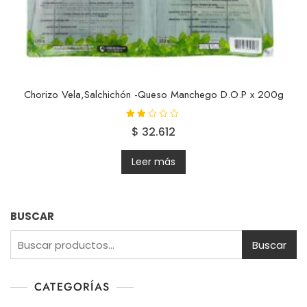
Chorizo Vela,Salchichón -Queso Manchego D.O.P x 200g
Valor
$
32.612
ado
con
2.00
de 5
Leer más
BUSCAR
Buscar
CATEGORÍAS